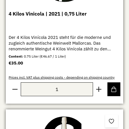
4 Kilos Vinicola | 2021 | 0,75 Liter
Der 4 Kilos Vinícola 2021 steht für die moderne und
zugleich authentische Weinwelt Mallorcas. Das
renommierte Weingut 4 Kilos Vinícola zählt zu den
spannendsten Erzeugern der Insel und ist bekannt für
Content:
0.75 Liter
(€46.67 / 1 Liter)
charakterstarke, mediterrane Weine mit klarer Herkunft
Regular price:
€35.00
und eigenständigem Stil. Der Jahrgang 2021 verbindet
intensive Frucht, würzige Tiefe und eine
bemerkenswerte Frische zu einem ausdrucksstarken
Prices incl. VAT plus shipping costs - depending on shipping country
Rotwein mit viel Persönlichkeit. Im Glas zeigt sich der
Product Quantity: Enter the desired amount or use th
Wein in einem dunklen Rubinrot mit violetten Reflexen.
Das Bouquet wirkt intensiv und vielschichtig mit Aromen
von dunklen Waldbeeren, reifen Kirschen und Pflaumen,
begleitet von mediterranen Kräutern, feiner Würze und
dezenten mineralischen Noten. Am Gaumen präsentiert
sich der 4 Kilos kraftvoll und zugleich elegant mit
seidiger Textur, präziser Struktur und harmonisch