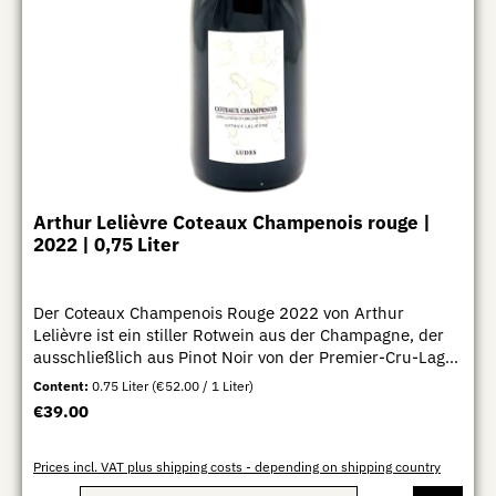
Arthur Lelièvre Coteaux Champenois rouge |
2022 | 0,75 Liter
Der Coteaux Champenois Rouge 2022 von Arthur
Lelièvre ist ein stiller Rotwein aus der Champagne, der
ausschließlich aus Pinot Noir von der Premier-Cru-Lage
„Les Saints Mards“ in Ludes stammt (Montagne de
Content:
0.75 Liter
(€52.00 / 1 Liter)
Reims). Die Lage ist eher kühl geprägt und bringt
Regular price:
€39.00
entsprechend einen fein strukturierten, geradlinigen Stil
hervor. Die Vinifikation erfolgt in sehr reduzierter,
handwerklicher Form. Nach der selektiven Lese werden
Prices incl. VAT plus shipping costs - depending on shipping country
die Trauben spontan vergoren und nur sanft extrahiert,