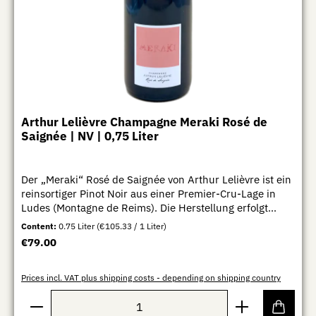
Arthur Lelièvre Champagne Meraki Rosé de
Saignée | NV | 0,75 Liter
Der „Meraki“ Rosé de Saignée von Arthur Lelièvre ist ein
reinsortiger Pinot Noir aus einer Premier-Cru-Lage in
Ludes (Montagne de Reims). Die Herstellung erfolgt
nach der Saignée-Methode, bei der durch eine gezielte
Content:
0.75 Liter
(€105.33 / 1 Liter)
Maischestandzeit die Farbe, Aromatik und Struktur
Regular price:
€79.00
direkt aus den Beerenschalen gewonnen werden. Dieses
Verfahren verleiht dem Champagner von Beginn an
mehr Intensität und Tiefe. Die Weiterverarbeitung ist
Prices incl. VAT plus shipping costs - depending on shipping country
bewusst handwerklich gehalten: Der Ausbau erfolgt in
Product Quantity: Enter the desired amount or use th
kleinen Holzfässern, wodurch der Wein zusätzliche