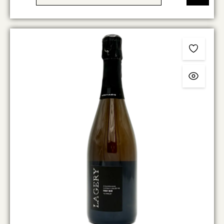
Struktur und eine feine würzige Komponente erhält. Auf
starke technische Eingriffe wird weitgehend verzichtet,
um den ursprünglichen Charakter des Weins zu
bewahren. Die Produktion ist dabei stark limitiert. Mit
einer Dosage von 0 g/l (Brut Nature) zeigt sich der
Champagner sehr trocken und unverfälscht, wodurch
sowohl die Rebsorte als auch das Terroir klar in den
Vordergrund treten. Im Duft entfaltet sich ein intensives
Spektrum aus roten und dunklen Beeren, ergänzt durch
würzige, leicht erdige und dezente Röstnoten. Am
Gaumen wirkt der Wein kraftvoll und strukturiert, mit
dichter Frucht, cremigem Mundgefühl und einer feinen,
spürbaren Gerbstoffstruktur. Gleichzeitig sorgt eine
lebendige Säure für Frische und Balance. Der Abgang ist
lang, würzig und von mineralischer Spannung geprägt.
Insgesamt präsentiert sich der „Meraki“ als
ausdrucksstarker Rosé-Champagner mit viel Tiefe und
Eigenständigkeit – weniger auf Leichtigkeit ausgelegt,
sondern vielmehr als anspruchsvoller Begleiter zur
Küche mit Charakter und Substanz.