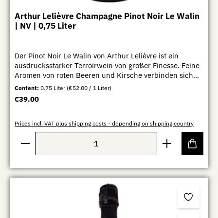
Arthur Lelièvre Champagne Pinot Noir Le Walin
| NV | 0,75 Liter
Der Pinot Noir Le Walin von Arthur Lelièvre ist ein
ausdrucksstarker Terroirwein von großer Finesse. Feine
Aromen von roten Beeren und Kirsche verbinden sich
mit subtiler Mineralität und eleganter Tiefe. Am Gaumen
Content:
0.75 Liter
(€52.00 / 1 Liter)
zeigt er sich seidig, präzise und harmonisch, mit klarer
Regular price:
€39.00
Struktur und einem langen, raffinierten Abgang – ein
Pinot Noir von moderner Noblesse und beeindruckender
Eleganz.
Prices incl. VAT plus shipping costs - depending on shipping country
Product Quantity: Enter the desired amount or use th