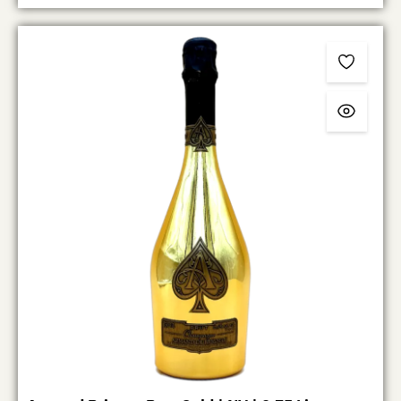
einigen Jahren mit großem Genuss trinkbar, erreicht
erdige Nuancen. Mit etwas Luft entfalten sich zusätzlich
dieser Premier Cru seine volle Komplexität nach 2028
mineralische und leicht rauchige Akzente, die dem Wein
und besitzt ein Lagerpotenzial von 15 bis 20 Jahren.
zusätzliche Tiefe verleihen. Am Gaumen präsentiert sich
Wein-Facts Weingut: Antoine Jobard Region: Burgund,
der 2023er kraftvoll und zugleich außergewöhnlich
Côte de Beaune Appellation: Pommard Premier Cru
präzise. Die feinkörnigen Tannine verleihen dem Wein
"Epenots" Jahrgang: 2022 Rebsorte: 100 % Pinot Noir
Struktur und Länge, während die frische Säure für
Geschmack: Trocken Lage: Petit Epenots Ausbau:
Spannung und Eleganz sorgt. Trotz seiner Konzentration
Teilweise Ganztraubenvergärung (ca. 30 %), Ausbau in
bleibt der Wein harmonisch und klar definiert. Das
französischen Eichenfässern Boden: Kalk- und
lange, mineralisch geprägte Finish unterstreicht den
Tonböden Serviertemperatur: 16–18 °C Lagerpotenzial:
charakteristischen Stil der Lage Les Epenots. Die Pinot-
15–20 Jahre Der Antoine Jobard Pommard 1er Cru
Noir-Trauben stammen von kalk- und tonhaltigen
Epenots 2022 gehört zu den spannendsten Rotweinen
Böden, die den Weinen aus Pommard ihre typische
des Weinguts. Er verbindet die charakteristische Tiefe
Struktur und Tiefe verleihen. Der Jahrgang 2023
und Struktur eines großen Pommard mit
bewahrt dabei eine bemerkenswerte Frische und
außergewöhnlicher Eleganz, feiner Mineralität und
aromatische Klarheit, wodurch der Wein bereits früh
einem enormen Reifepotenzial – ein Premier Cru für
zugänglich wirkt und gleichzeitig großes Reifepotenzial
anspruchsvolle Burgund-Liebhaber.
besitzt. Bei der Vinifikation setzt Antoine Jobard auf eine
präzise und terroirbetonte Ausbauweise. Nach selektiver
Handlese werden die Trauben schonend verarbeitet und
traditionell vinifiziert. Der Ausbau erfolgt über viele
Monate in französischen Eichenfässern, wobei der
Holzeinsatz bewusst elegant integriert wird, um die