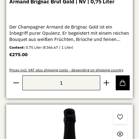
Armand Brignac Brut Gold | NV | 0,75 Liter
Frucht und Mineralität des Pinot Noir optimal zu
unterstützen. Die lange Reife auf der Feinhefe verleiht
dem Wein zusätzliche Komplexität und Textur. Der
Antoine Jobard Pommard 1er Cru Les Epenots 2023
Der Champagner Armand de Brignac Gold ist ein
passt hervorragend zu Wildgerichten, geschmortem
Inbegriff purer Opulenz. Er begeistert mit einem reichen
Kalb, Ente, Rinderfilet oder gereiftem Käse und zählt zu
Bouquet aus weißen Früchten, Brioche und feinen
den lagerfähigen Spitzenweinen der Côte de Beaune.
Gewürznoten. Am Gaumen zeigt er sich cremig, kraftvoll
Content:
0.75 Liter
(€366.67 / 1 Liter)
und gleichzeitig elegant, mit feiner Perlage und einem
Regular price:
€275.00
langen, majestätischen Abgang – ein Champagner von
unvergleichlicher Noblesse.
Prices incl. VAT plus shipping costs - depending on shipping country
Product Quantity: Enter the desired amount or use th