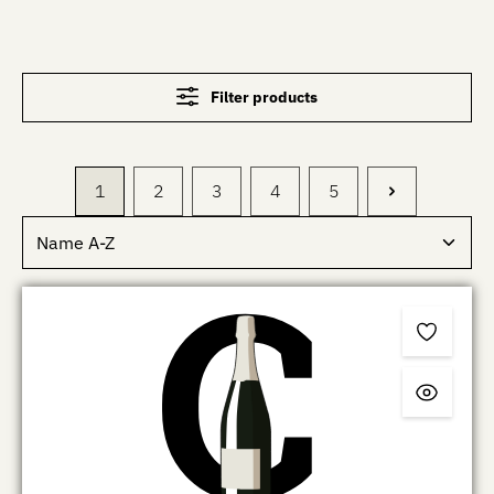
Filter products
1
2
3
4
5
Page
Page
Page
Page
Page