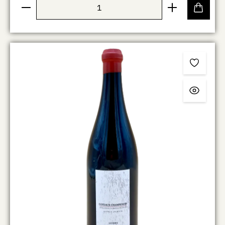
Product Quantity: Enter the desired amount or use th
um keine übermäßige Schwere zu erzeugen.
Anschließend reift der Wein für rund neun Monate in
kleinen Eichenfässern, wodurch er eine dezente
Holzwürze und zusätzliche Tiefe erhält, ohne seine
Frische zu verlieren. Im Glas zeigt sich ein eher helles,
transparentes Rubinrot. In der Nase stehen rote Früchte
wie Kirsche und Erdbeere im Vordergrund, ergänzt
durch florale Noten sowie feine würzige und leicht
erdige Anklänge. Am Gaumen wirkt der Wein elegant
und saftig, mit klarer Frucht, lebendiger Säure und einer
feinen, zurückhaltenden Tanninstruktur. Die
mineralische Prägung sorgt für Spannung und einen
kühlen, präzisen Gesamteindruck. Der Jahrgang 2022
bringt dabei eine gewisse Reife und Zugänglichkeit mit,
bleibt aber gleichzeitig frisch und ausgewogen.
Insgesamt präsentiert sich der Wein als fein
gezeichneter, terroirgeprägter Pinot Noir mit eher
burgundischer Anmutung und klarer Herkunft aus der
Champagne.