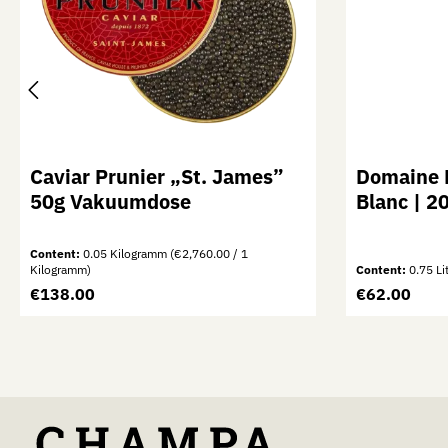
Caviar Prunier „St. James”
Domaine 
50g Vakuumdose
Blanc | 20
Content:
0.05 Kilogramm
(€2,760.00 / 1
Kilogramm)
Content:
0.75 Li
Regular price:
Regular price
€138.00
€62.00
Product Quantity: Enter the desired a
Product