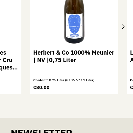
es
Herbert & Co 1000% Meunier
r Cru
| NV |0,75 Liter
A
ques |
Content:
0.75 Liter
(€106.67 / 1 Liter)
C
Regular price:
R
€80.00
€
crease the quantity.
 the buttons to increase or decrease the 
nter the desired amount or use the button
Product Quantity: Enter the de
NEWSLETTER