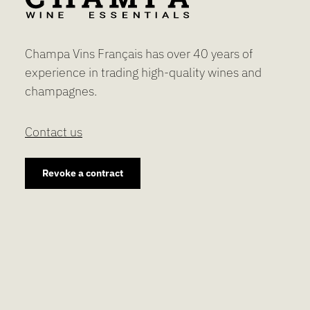
Champa Vins Français has over 40 years of
experience in trading high-quality wines and
champagnes.
Contact us
Revoke a contract