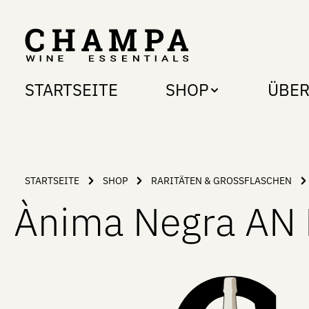
ip to main content
Skip to search
Skip to main navigation
STARTSEITE
SHOP
ÜBER
STARTSEITE
SHOP
RARITÄTEN & GROSSFLASCHEN
Ànima Negra AN M
Skip image gallery