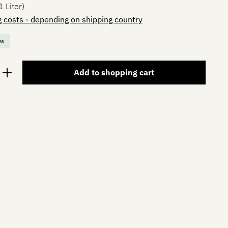
 Liter)
ng costs - depending on shipping country
ys
nter the desired amount or use the button
Add to shopping cart