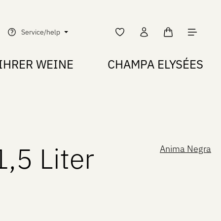
Shopping cart c
Service/help
IHRER WEINE
CHAMPA ELYSÉES
,5 Liter
Anima Negra