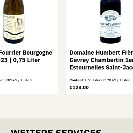
Fourrier Bourgogne
Domaine Humbert Frèr
23 | 0,75 Liter
Gevrey Chambertin 1e
Estournelles Saint-Jac
2022 | 0,75 Liter
ter
(€82.67 / 1 Liter)
Content:
0.75 Liter
(€170.67 / 1 Liter)
:
Regular price:
€128.00
mount or use the buttons to increase or de
 Quantity: Enter the desired amount or use
Product Quantity: E
WEITERE SERVICES