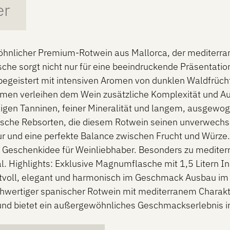
er
licher Premium-Rotwein aus Mallorca, der mediterranen
che sorgt nicht nur für eine beeindruckende Präsentatio
egeistert mit intensiven Aromen von dunklen Waldfrücht
men verleihen dem Wein zusätzliche Komplexität und A
digen Tanninen, feiner Mineralität und langem, ausgewo
sche Rebsorten, die diesem Rotwein seinen unverwechsel
tur und eine perfekte Balance zwischen Frucht und Würze
 Geschenkidee für Weinliebhaber. Besonders zu mediterr
ial. Highlights: Exklusive Magnumflasche mit 1,5 Litern
tvoll, elegant und harmonisch im Geschmack Ausbau im H
hwertiger spanischer Rotwein mit mediterranem Chara
 und bietet ein außergewöhnliches Geschmackserlebnis 