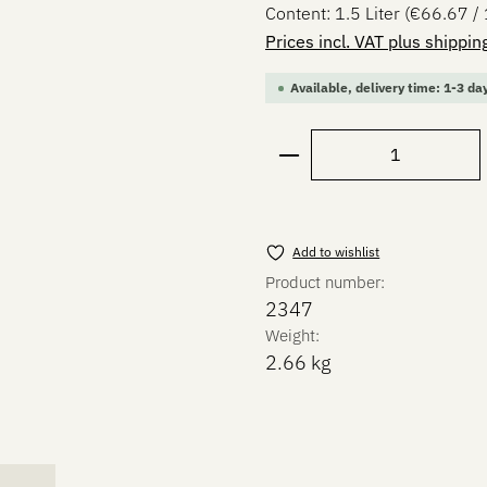
Content:
1.5 Liter
(€66.67 / 1
Prices incl. VAT plus shippi
Available, delivery time: 1-3 da
Product Quantity: E
Add to wishlist
Product number:
2347
Weight:
2.66 kg