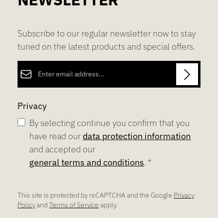
Subscribe to our regular newsletter now to stay
tuned on the latest products and special offers.
Email address*
Privacy
By selecting continue you confirm that you
have read our
data protection information
and accepted our
general terms and conditions
.
*
This site is protected by reCAPTCHA and the Google
Privacy
Policy
and
Terms of Service
apply.