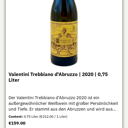
Valentini Trebbiano d'Abruzzo | 2020 | 0,75
Liter
Der Valentini Trebbiano d’Abruzzo 2020 ist ein
außergewöhnlicher Weißwein mit großer Persönlichkeit
und Tiefe. Er stammt aus den Abruzzen und wird aus
sorgfältig selektierten Trebbiano-Trauben nach
Content:
0.75 Liter
(€212.00 / 1 Liter)
traditioneller Methode vinifiziert. Das Ergebnis ist ein
Regular price:
€159.00
Wein von bemerkenswerter Eleganz, Komplexität und