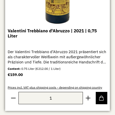
Valentini Trebbiano d'Abruzzo | 2021 | 0,75
Liter
Der Valentini Trebbiano d’Abruzzo 2021 präsentiert sich
als charaktervoller Weißwein mit außergewöhnlicher
Präzision und Tiefe. Die traditionsreiche Handschrift des
Hauses Valentini zeigt sich in einem Wein, der Herkunft,
Content:
0.75 Liter
(€212.00 / 1 Liter)
Handwerk und Zeit auf eindrucksvolle Weise verbindet.
Regular price:
€159.00
In der Nase entfalten sich elegante Aromen von
Zitrusfrüchten, weißen Blüten, reifem Steinobst und
feinen Kräuternoten, begleitet von einer markanten
Prices incl. VAT plus shipping costs - depending on shipping country
mineralischen Frische. Am Gaumen wirkt der Wein
Product Quantity: Enter the desired amount or use th
zugleich konzentriert und lebendig, mit klarer Struktur,
feiner Spannung und einem langen, vielschichtigen
Finale. Die naturnahe Vinifikation und die behutsame
Reifung verleihen dem Trebbiano seine