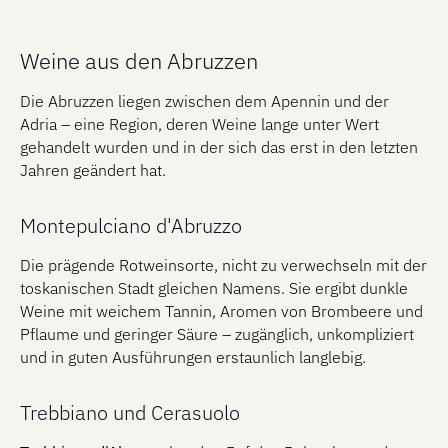
unverwechselbare Persönlichkeit. Trotz seiner Jugend
zeigt der Jahrgang 2021 bereits große Balance und
Ausdrucksstärke, besitzt jedoch zugleich das Potenzial,
Weine aus den Abruzzen
sich über viele Jahre hinweg weiterzuentwickeln und an
Komplexität zu gewinnen.
Die Abruzzen liegen zwischen dem Apennin und der
Adria – eine Region, deren Weine lange unter Wert
gehandelt wurden und in der sich das erst in den letzten
Jahren geändert hat.
Montepulciano d'Abruzzo
Die prägende Rotweinsorte, nicht zu verwechseln mit der
toskanischen Stadt gleichen Namens. Sie ergibt dunkle
Weine mit weichem Tannin, Aromen von Brombeere und
Pflaume und geringer Säure – zugänglich, unkompliziert
und in guten Ausführungen erstaunlich langlebig.
Trebbiano und Cerasuolo