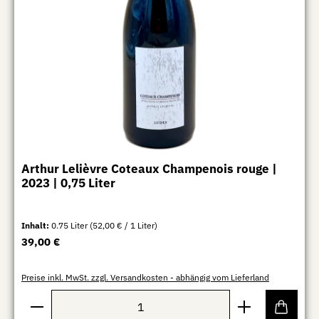
Arthur Lelièvre Coteaux Champenois rouge |
2023 | 0,75 Liter
Inhalt:
0.75 Liter
(52,00 € / 1 Liter)
Regulärer Preis:
39,00 €
Preise inkl. MwSt. zzgl. Versandkosten - abhängig vom Lieferland
Produkt Anzahl: Gib den gewünschten Wert ein oder b