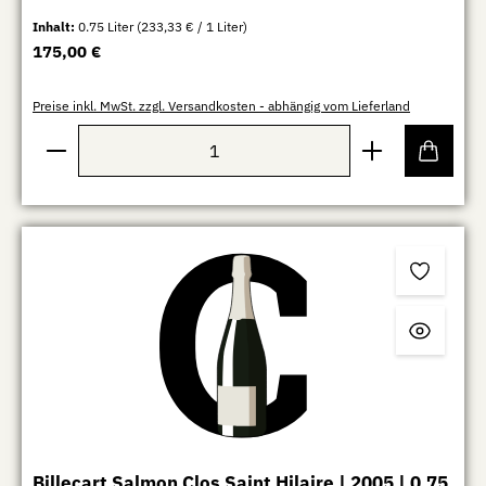
Inhalt:
0.75 Liter
(233,33 € / 1 Liter)
Regulärer Preis:
175,00 €
Preise inkl. MwSt. zzgl. Versandkosten - abhängig vom Lieferland
Produkt Anzahl: Gib den gewünschten Wert ein oder b
Billecart Salmon Clos Saint Hilaire | 2005 | 0,75