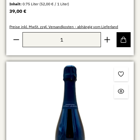
Inhalt:
0.75 Liter
(52,00 € / 1 Liter)
Regulärer Preis:
39,00 €
Preise inkl. MwSt. zzgl. Versandkosten - abhängig vom Lieferland
Produkt Anzahl: Gib den gewünschten Wert ein oder b