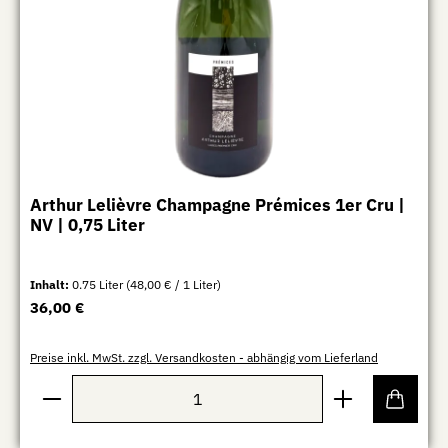
Arthur Lelièvre Champagne Prémices 1er Cru |
NV | 0,75 Liter
Inhalt:
0.75 Liter
(48,00 € / 1 Liter)
Regulärer Preis:
36,00 €
Preise inkl. MwSt. zzgl. Versandkosten - abhängig vom Lieferland
Produkt Anzahl: Gib den gewünschten Wert ein oder b