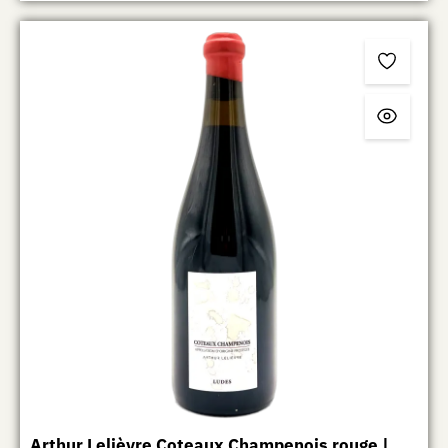
Arthur Lelièvre Coteaux Champenois rouge |