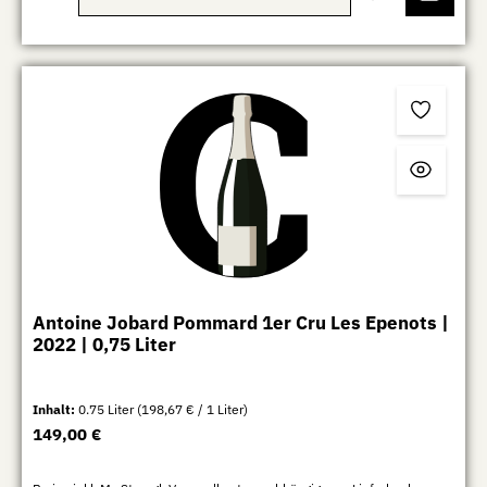
Antoine Jobard Pommard 1er Cru Les Epenots |
2022 | 0,75 Liter
Inhalt:
0.75 Liter
(198,67 € / 1 Liter)
Regulärer Preis:
149,00 €