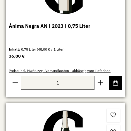
Ànima Negra AN | 2023 | 0,75 Liter
Inhalt:
0.75 Liter
(48,00 € / 1 Liter)
Regulärer Preis:
36,00 €
Preise inkl. MwSt. zzgl. Versandkosten - abhängig vom Lieferland
Produkt Anzahl: Gib den gewünschten Wert ein oder b