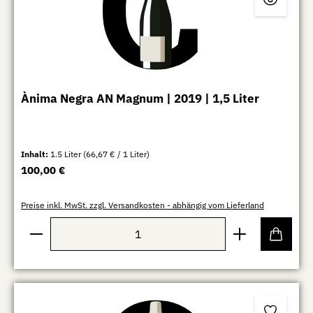
Ànima Negra AN Magnum | 2019 | 1,5 Liter
Inhalt:
1.5 Liter
(66,67 € / 1 Liter)
Regulärer Preis:
100,00 €
Preise inkl. MwSt. zzgl. Versandkosten - abhängig vom Lieferland
Produkt Anzahl: Gib den gewünschten Wert ein oder b