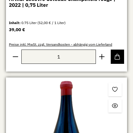
2022 | 0,75 Liter
Inhalt:
0.75 Liter
(52,00 € / 1 Liter)
Regulärer Preis:
39,00 €
Preise inkl. MwSt. zzgl. Versandkosten - abhängig vom Lieferland
Produkt Anzahl: Gib den gewünschten Wert ein oder b