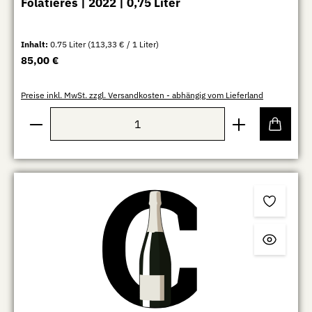
Folatières | 2022 | 0,75 Liter
Inhalt:
0.75 Liter
(113,33 € / 1 Liter)
Regulärer Preis:
85,00 €
Preise inkl. MwSt. zzgl. Versandkosten - abhängig vom Lieferland
Produkt Anzahl: Gib den gewünschten Wert ein oder b