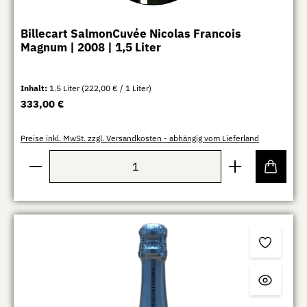
Billecart SalmonCuvée Nicolas Francois
Magnum | 2008 | 1,5 Liter
Inhalt:
1.5 Liter
(222,00 € / 1 Liter)
Regulärer Preis:
333,00 €
Preise inkl. MwSt. zzgl. Versandkosten - abhängig vom Lieferland
Produkt Anzahl: Gib den gewünschten Wert ein oder b