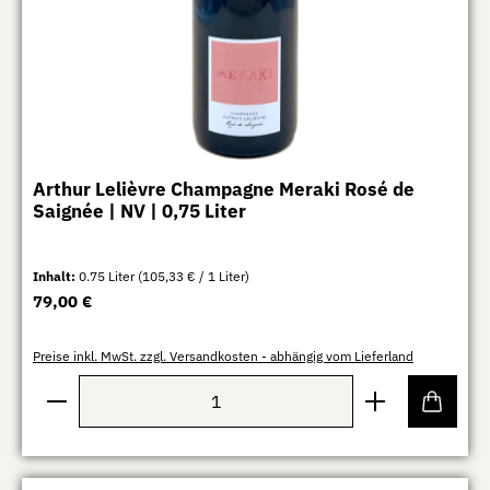
Arthur Lelièvre Champagne Meraki Rosé de
Saignée | NV | 0,75 Liter
Inhalt:
0.75 Liter
(105,33 € / 1 Liter)
Regulärer Preis:
79,00 €
Preise inkl. MwSt. zzgl. Versandkosten - abhängig vom Lieferland
Produkt Anzahl: Gib den gewünschten Wert ein oder b