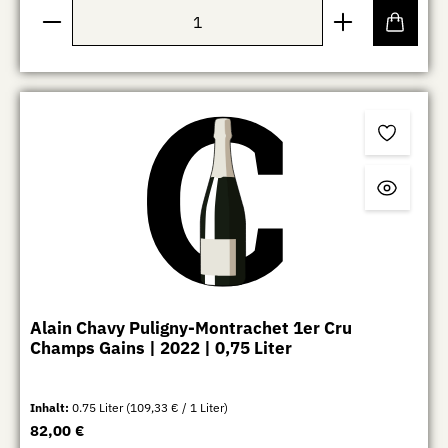
Produkt Anzahl: Gib den gewünschten Wert ein oder b
Alain Chavy Puligny-Montrachet 1er Cru
Champs Gains | 2022 | 0,75 Liter
Inhalt:
0.75 Liter
(109,33 € / 1 Liter)
Regulärer Preis:
82,00 €