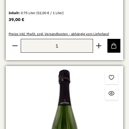
Inhalt:
0.75 Liter
(52,00 € / 1 Liter)
Regulärer Preis:
39,00 €
Preise inkl. MwSt. zzgl. Versandkosten - abhängig vom Lieferland
Produkt Anzahl: Gib den gewünschten Wert ein oder b