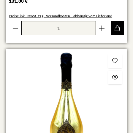
Regulärer Preis:
131,00 €
Preise inkl. MwSt. zzgl. Versandkosten - abhängig vom Lieferland
Produkt Anzahl: Gib den gewünschten Wert ein oder b