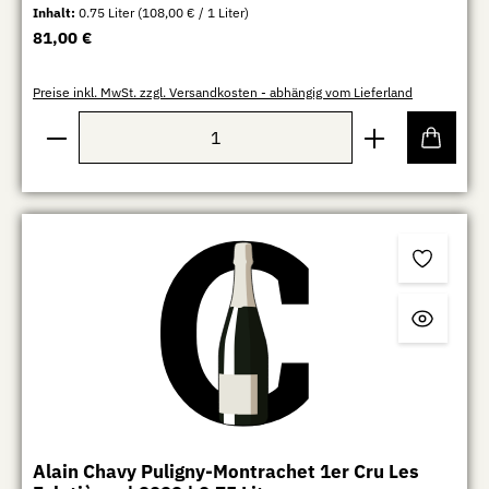
Inhalt:
0.75 Liter
(108,00 € / 1 Liter)
Regulärer Preis:
81,00 €
Preise inkl. MwSt. zzgl. Versandkosten - abhängig vom Lieferland
Produkt Anzahl: Gib den gewünschten Wert ein oder b
Alain Chavy Puligny-Montrachet 1er Cru Les