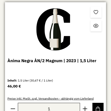
Ànima Negra ÀN/2 Magnum | 2023 | 1,5 Liter
Inhalt:
1.5 Liter
(30,67 € / 1 Liter)
Regulärer Preis:
46,00 €
Preise inkl. MwSt. zzgl. Versandkosten - abhängig vom Lieferland
Produkt Anzahl: Gib den gewünschten Wert ein oder b