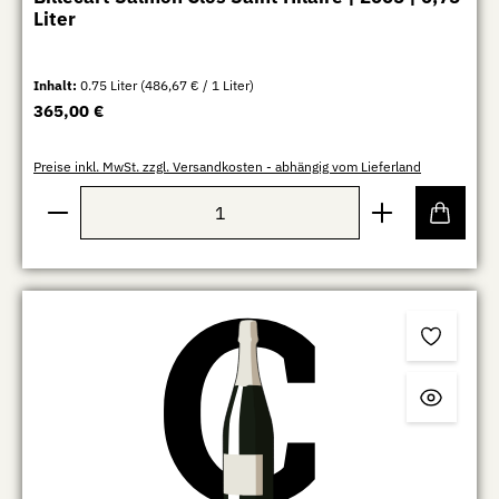
Liter
Inhalt:
0.75 Liter
(486,67 € / 1 Liter)
Regulärer Preis:
365,00 €
Preise inkl. MwSt. zzgl. Versandkosten - abhängig vom Lieferland
Produkt Anzahl: Gib den gewünschten Wert ein oder b