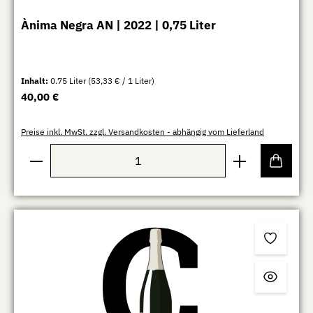
Ànima Negra AN | 2022 | 0,75 Liter
Inhalt:
0.75 Liter
(53,33 € / 1 Liter)
Regulärer Preis:
40,00 €
Preise inkl. MwSt. zzgl. Versandkosten - abhängig vom Lieferland
Produkt Anzahl: Gib den gewünschten Wert ein oder b