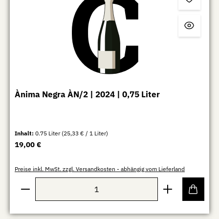
Ànima Negra ÀN/2 | 2024 | 0,75 Liter
Inhalt:
0.75 Liter
(25,33 € / 1 Liter)
Regulärer Preis:
19,00 €
Preise inkl. MwSt. zzgl. Versandkosten - abhängig vom Lieferland
Produkt Anzahl: Gib den gewünschten Wert ein oder b