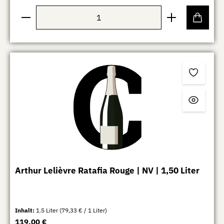
Produkt Anzahl: Gib den gewünschten Wert ein oder b
Arthur Lelièvre Ratafia Rouge | NV | 1,50 Liter
Inhalt:
1.5 Liter
(79,33 € / 1 Liter)
Regulärer Preis:
119,00 €