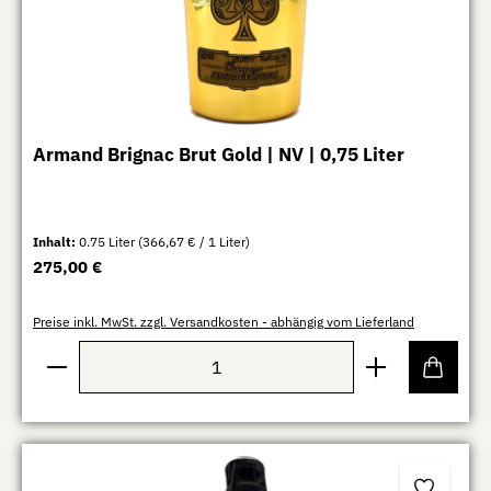
Armand Brignac Brut Gold | NV | 0,75 Liter
Inhalt:
0.75 Liter
(366,67 € / 1 Liter)
Regulärer Preis:
275,00 €
Preise inkl. MwSt. zzgl. Versandkosten - abhängig vom Lieferland
Produkt Anzahl: Gib den gewünschten Wert ein oder b