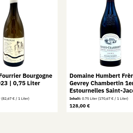
Fourrier Bourgogne
Domaine Humbert Frèr
23 | 0,75 Liter
Gevrey Chambertin 1e
Estournelles Saint-Jac
2022 | 0,75 Liter
r
(82,67 € / 1 Liter)
Inhalt:
0.75 Liter
(170,67 € / 1 Liter)
is:
Regulärer Preis:
128,00 €
Wert ein oder benutze die Schaltflächen 
 Anzahl: Gib den gewünschten Wert ein od
Produkt Anzahl: Gi