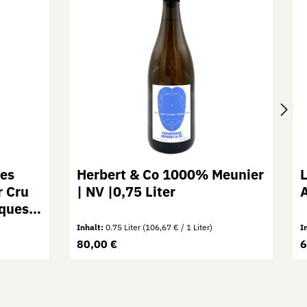
es
Herbert & Co 1000% Meunier
r Cru
| NV |0,75 Liter
A
ques |
Inhalt:
0.75 Liter
(106,67 € / 1 Liter)
I
Regulärer Preis:
R
80,00 €
6
um die Anzahl zu erhöhen oder zu reduzie
er benutze die Schaltflächen um die Anza
b den gewünschten Wert ein oder benutze 
Produkt Anzahl: Gib den gewün