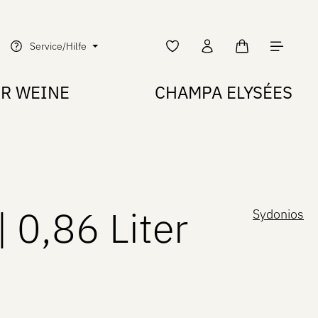
Warenkorb enth
Service/Hilfe
ER WEINE
CHAMPA ELYSÉES
 0,86 Liter
Sydonios