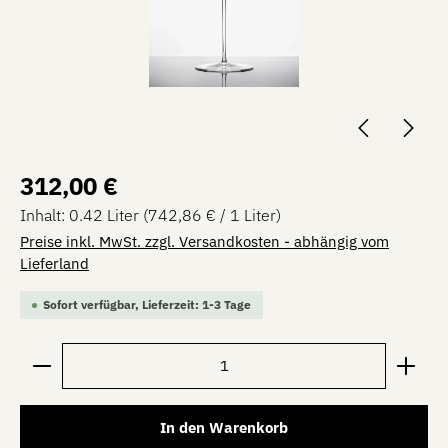
Regulärer Preis:
312,00 €
Inhalt:
0.42 Liter
(742,86 € / 1 Liter)
Preise inkl. MwSt. zzgl. Versandkosten - abhängig vom
Lieferland
Sofort verfügbar, Lieferzeit: 1-3 Tage
Produkt Anzahl: Gib den gewünschten Wert ein oder be
In den Warenkorb