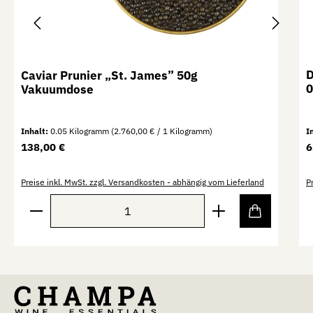
D
Caviar Prunier „St. James” 50g
0
Vakuumdose
Inhalt:
0.05 Kilogramm
(2.760,00 € / 1 Kilogramm)
I
Regulärer Preis:
R
138,00 €
6
Preise inkl. MwSt. zzgl. Versandkosten - abhängig vom Lieferland
P
Produkt Anzahl: Gib den gewünschten Wert ein oder b
P