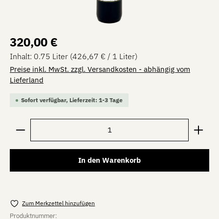
Regulärer Preis:
320,00 €
Inhalt:
0.75 Liter
(426,67 € / 1 Liter)
Preise inkl. MwSt. zzgl. Versandkosten - abhängig vom
Lieferland
Sofort verfügbar, Lieferzeit: 1-3 Tage
Produkt Anzahl: Gib den gewünschten Wert ein oder be
In den Warenkorb
Zum Merkzettel hinzufügen
Produktnummer: