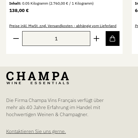
Inhalt:
0.05 Kilogramm
(2.760,00 € / 1 Kilogramm)
I
Regulärer Preis:
R
138,00 €
6
Preise inkl. MwSt. zzgl. Versandkosten - abhängig vom Lieferland
P
Produkt Anzahl: Gib den gewünschten Wert ein oder b
P
Die Firma Champa Vins Français verfügt über
mehr als 40 Jahre Erfahrung im Handel mit
hochwertigen Weinen & Champagner.
Kontaktieren Sie uns gerne.