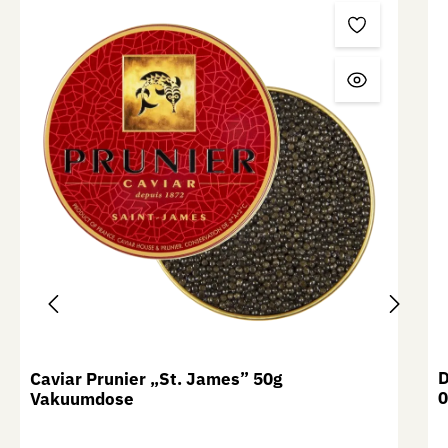
D
Caviar Prunier „St. James” 50g
0
Vakuumdose