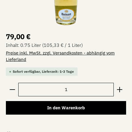
Regulärer Preis:
79,00 €
Inhalt:
0.75 Liter
(105,33 € / 1 Liter)
Preise inkl. MwSt. zzgl. Versandkosten - abhängig vom
Lieferland
Sofort verfügbar, Lieferzeit: 1-3 Tage
Produkt Anzahl: Gib den gewünschten Wert ein oder be
In den Warenkorb