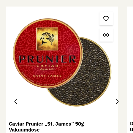
Produktgalerie überspringen
D
Caviar Prunier „St. James” 50g
0
Vakuumdose