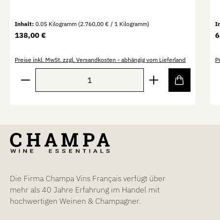
Inhalt:
0.05 Kilogramm
(2.760,00 € / 1 Kilogramm)
I
Regulärer Preis:
R
138,00 €
6
Preise inkl. MwSt. zzgl. Versandkosten - abhängig vom Lieferland
P
Produkt Anzahl: Gib den gewünschten Wert ein oder b
P
Die Firma Champa Vins Français verfügt über
mehr als 40 Jahre Erfahrung im Handel mit
hochwertigen Weinen & Champagner.