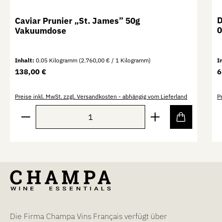
D
Caviar Prunier „St. James” 50g
0
Vakuumdose
Inhalt:
0.05 Kilogramm
(2.760,00 € / 1 Kilogramm)
I
Regulärer Preis:
R
138,00 €
6
Preise inkl. MwSt. zzgl. Versandkosten - abhängig vom Lieferland
P
Produkt Anzahl: Gib den gewünschten Wert ein oder b
P
Die Firma Champa Vins Français verfügt über