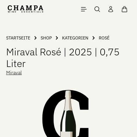
Zum Hauptinhalt springen
Waren
STARTSEITE
SHOP
KATEGORIEN
ROSÉ
Miraval Rosé | 2025 | 0,75
Liter
Miraval
Bildergalerie überspringen