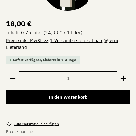
Regulärer Preis:
18,00 €
Inhalt:
0.75 Liter
(24,00 € / 1 Liter)
Preise inkl. MwSt. zzgl. Versandkosten - abhängig vom
Lieferland
Sofort verfügbar, Lieferzeit: 1-3 Tage
Produkt Anzahl: Gib den gewünschten Wert ein oder be
In den Warenkorb
Zum Merkzettel hinzufügen
Produktnummer: