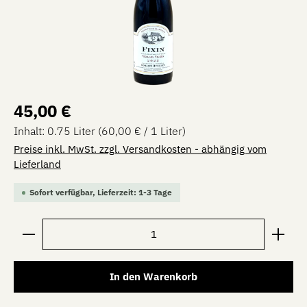
Regulärer Preis:
45,00 €
Inhalt:
0.75 Liter
(60,00 € / 1 Liter)
Preise inkl. MwSt. zzgl. Versandkosten - abhängig vom
Lieferland
Sofort verfügbar, Lieferzeit: 1-3 Tage
Produkt Anzahl: Gib den gewünschten Wert ein oder be
In den Warenkorb