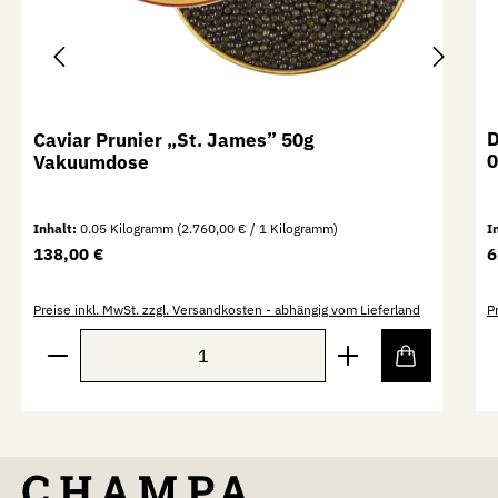
D
Caviar Prunier „St. James” 50g
0
Vakuumdose
Inhalt:
0.05 Kilogramm
(2.760,00 € / 1 Kilogramm)
I
Regulärer Preis:
R
138,00 €
6
Preise inkl. MwSt. zzgl. Versandkosten - abhängig vom Lieferland
P
Produkt Anzahl: Gib den gewünschten Wert ein oder b
P