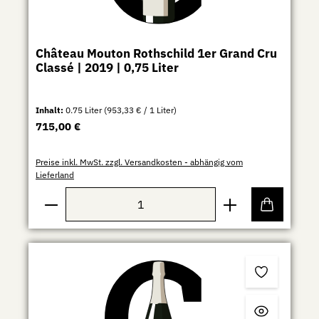
Château Mouton Rothschild 1er Grand Cru
Classé | 2019 | 0,75 Liter
Inhalt:
0.75 Liter
(953,33 € / 1 Liter)
Regulärer Preis:
715,00 €
Preise inkl. MwSt. zzgl. Versandkosten - abhängig vom
Lieferland
Produkt Anzahl: Gib den gewünschten Wert ein ode