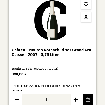
Château Mouton Rothschild 1er Grand Cru
Classé | 2007 | 0,75 Liter
Inhalt:
0.75 Liter
(520,00 € / 1 Liter)
Regulärer Preis:
390,00 €
Preise inkl. MwSt. zzgl. Versandkosten - abhängig vom
Lieferland
Produkt Anzahl: Gib den gewünschten Wert ein ode