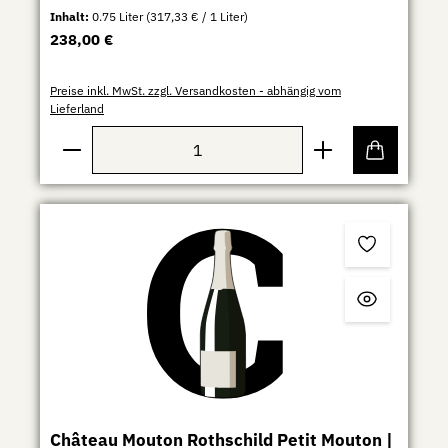
Inhalt:
0.75 Liter
(317,33 € / 1 Liter)
Regulärer Preis:
238,00 €
Preise inkl. MwSt. zzgl. Versandkosten - abhängig vom
Lieferland
Produkt Anzahl: Gib den gewünschten Wert ein ode
Château Mouton Rothschild Petit Mouton |