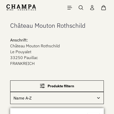
Zum Hauptinhalt springen
Waren
Château Mouton Rothschild
Anschrift:
Château Mouton Rothschild
Le Pouyalet
33250 Pauillac
FRANKREICH
Produkte filtern