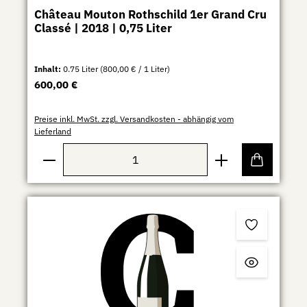
Château Mouton Rothschild 1er Grand Cru
Classé | 2018 | 0,75 Liter
Inhalt:
0.75 Liter
(800,00 € / 1 Liter)
Regulärer Preis:
600,00 €
Preise inkl. MwSt. zzgl. Versandkosten - abhängig vom
Lieferland
Produkt Anzahl: Gib den gewünschten Wert ein ode