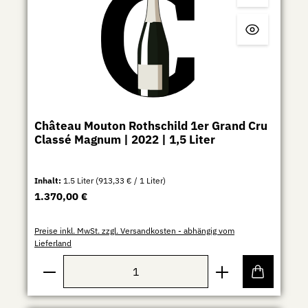
Château Mouton Rothschild 1er Grand Cru
Classé Magnum | 2022 | 1,5 Liter
Inhalt:
1.5 Liter
(913,33 € / 1 Liter)
Regulärer Preis:
1.370,00 €
Preise inkl. MwSt. zzgl. Versandkosten - abhängig vom
Lieferland
Produkt Anzahl: Gib den gewünschten Wert ein ode