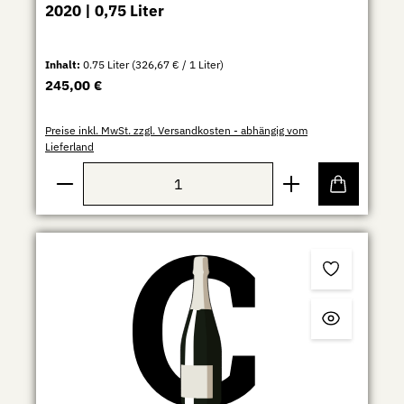
2020 | 0,75 Liter
Inhalt:
0.75 Liter
(326,67 € / 1 Liter)
Regulärer Preis:
245,00 €
Preise inkl. MwSt. zzgl. Versandkosten - abhängig vom
Lieferland
Produkt Anzahl: Gib den gewünschten Wert ein ode