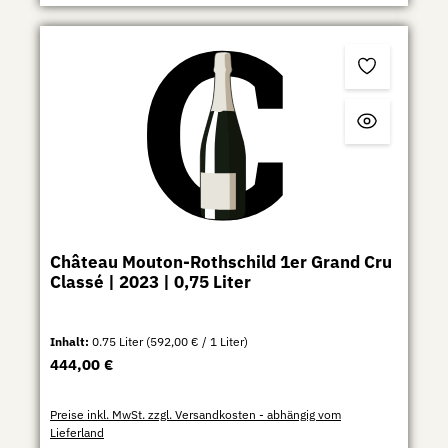
Château Mouton-Rothschild 1er Grand Cru
Classé | 2023 | 0,75 Liter
Inhalt:
0.75 Liter
(592,00 € / 1 Liter)
Regulärer Preis:
444,00 €
Preise inkl. MwSt. zzgl. Versandkosten - abhängig vom
Lieferland