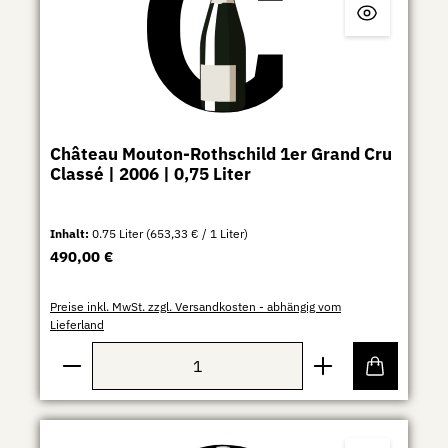
Château Mouton-Rothschild 1er Grand Cru
Classé | 2006 | 0,75 Liter
Inhalt:
0.75 Liter
(653,33 € / 1 Liter)
Regulärer Preis:
490,00 €
Preise inkl. MwSt. zzgl. Versandkosten - abhängig vom
Lieferland
Produkt Anzahl: Gib den gewünschten Wert ein ode