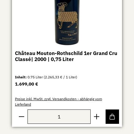
Château Mouton-Rothschild 1er Grand Cru
Classé| 2000 | 0,75 Liter
Inhalt:
0.75 Liter
(2.265,33 € / 1 Liter)
Regulärer Preis:
1.699,00 €
Preise inkl. MwSt. zzgl. Versandkosten - abhängig vom
Lieferland
Produkt Anzahl: Gib den gewünschten Wert ein ode