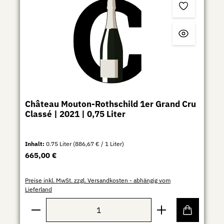
Château Mouton-Rothschild 1er Grand Cru
Classé | 2021 | 0,75 Liter
Inhalt:
0.75 Liter
(886,67 € / 1 Liter)
Regulärer Preis:
665,00 €
Preise inkl. MwSt. zzgl. Versandkosten - abhängig vom
Lieferland
Produkt Anzahl: Gib den gewünschten Wert ein ode