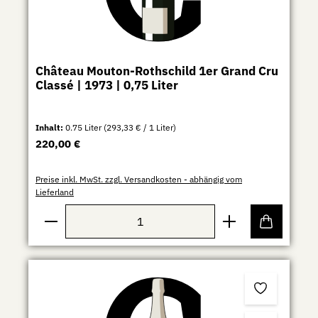
Château Mouton-Rothschild 1er Grand Cru
Classé | 1973 | 0,75 Liter
Inhalt:
0.75 Liter
(293,33 € / 1 Liter)
Regulärer Preis:
220,00 €
Preise inkl. MwSt. zzgl. Versandkosten - abhängig vom
Lieferland
Produkt Anzahl: Gib den gewünschten Wert ein ode