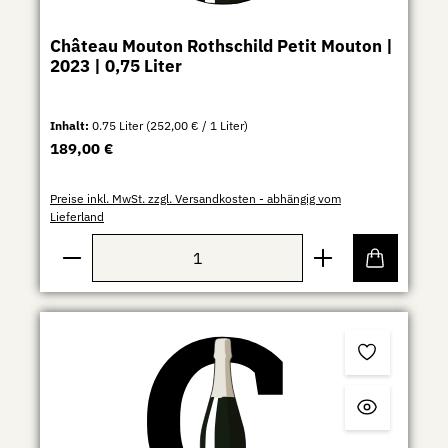
Château Mouton Rothschild Petit Mouton |
2023 | 0,75 Liter
Inhalt:
0.75 Liter
(252,00 € / 1 Liter)
Regulärer Preis:
189,00 €
Preise inkl. MwSt. zzgl. Versandkosten - abhängig vom
Lieferland
Produkt Anzahl: Gib den gewünschten Wert ein ode