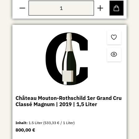
Produkt Anzahl: Gib den gewünschten Wert ein ode
Château Mouton-Rothschild 1er Grand Cru
Classé Magnum | 2019 | 1,5 Liter
Inhalt:
1.5 Liter
(533,33 € / 1 Liter)
Regulärer Preis:
800,00 €