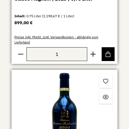
Inhalt:
0.75 Liter
(1.198,67 € / 1 Liter)
Regulärer Preis:
899,00 €
Preise inkl. MwSt. zzgl. Versandkosten - abhängig vom
Lieferland
Produkt Anzahl: Gib den gewünschten Wert ein ode