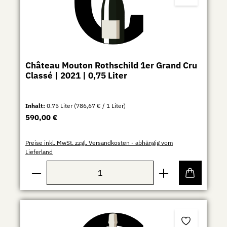
Château Mouton Rothschild 1er Grand Cru
Classé | 2021 | 0,75 Liter
Inhalt:
0.75 Liter
(786,67 € / 1 Liter)
Regulärer Preis:
590,00 €
Preise inkl. MwSt. zzgl. Versandkosten - abhängig vom
Lieferland
Produkt Anzahl: Gib den gewünschten Wert ein ode