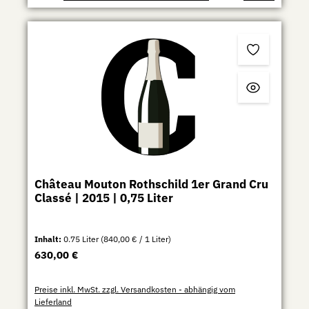
Château Mouton Rothschild 1er Grand Cru
Classé | 2015 | 0,75 Liter
Inhalt:
0.75 Liter
(840,00 € / 1 Liter)
Regulärer Preis:
630,00 €
Preise inkl. MwSt. zzgl. Versandkosten - abhängig vom
Lieferland