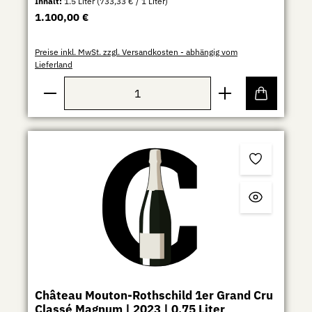
Inhalt:
1.5 Liter
(733,33 € / 1 Liter)
Regulärer Preis:
1.100,00 €
Preise inkl. MwSt. zzgl. Versandkosten - abhängig vom
Lieferland
Produkt Anzahl: Gib den gewünschten Wert ein ode
Château Mouton-Rothschild 1er Grand Cru
Classé Magnum | 2023 | 0,75 Liter