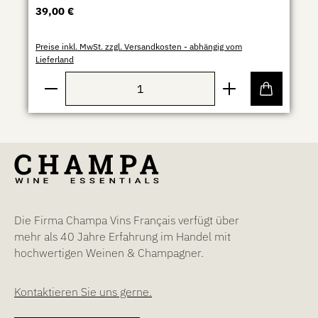
Regulärer Preis:
39,00 €
Preise inkl. MwSt. zzgl. Versandkosten - abhängig vom
Lieferland
Produkt Anzahl: Gib den gewünschten Wert ein ode
Die Firma Champa Vins Français verfügt über
mehr als 40 Jahre Erfahrung im Handel mit
hochwertigen Weinen & Champagner.
Kontaktieren Sie uns gerne.