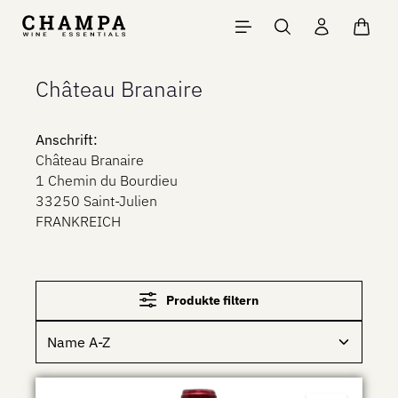
Zum Hauptinhalt springen
Waren
Château Branaire
Anschrift:
Château Branaire
1 Chemin du Bourdieu
33250 Saint-Julien
FRANKREICH
Produkte filtern