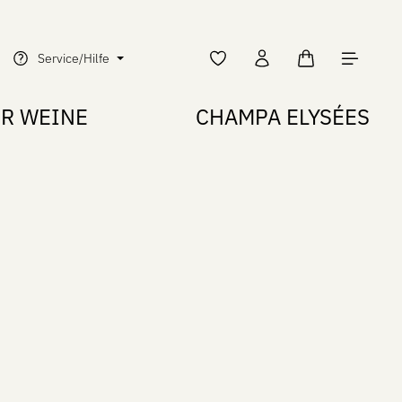
Warenkorb enth
Service/Hilfe
ER WEINE
CHAMPA ELYSÉES