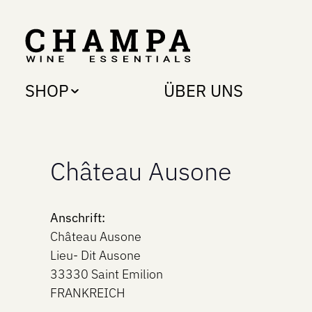
m Hauptinhalt springen
Zur Suche springen
Zur Hauptnavigation springen
SHOP
ÜBER UNS
Château Ausone
Anschrift:
Château Ausone
Lieu- Dit Ausone
33330 Saint Emilion
FRANKREICH