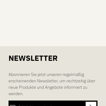
chen um die Anzahl zu erhöhen oder zu re
NEWSLETTER
Abonnieren Sie jetzt unseren regelmäßig
erscheinenden Newsletter, um rechtzeitig über
neue Produkte und Angebote informiert zu
werden.
E-Mail-Adresse*