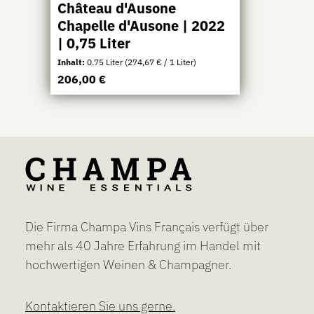
Château d'Ausone
Chapelle d'Ausone | 2022
| 0,75 Liter
Inhalt:
0.75 Liter
(274,67 € / 1 Liter)
Regulärer Preis:
206,00 €
Produkt Anzahl: Gib den gewünsc
Die Firma Champa Vins Français verfügt über
mehr als 40 Jahre Erfahrung im Handel mit
hochwertigen Weinen & Champagner.
Kontaktieren Sie uns gerne.