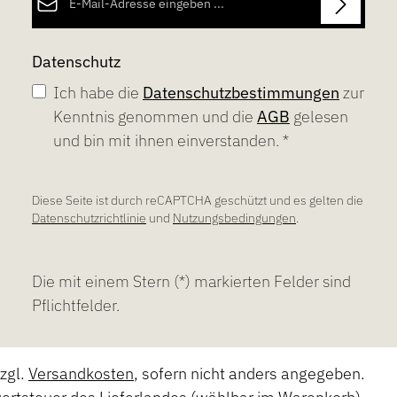
Datenschutz
Ich habe die
Datenschutzbestimmungen
zur
Kenntnis genommen und die
AGB
gelesen
und bin mit ihnen einverstanden.
*
Diese Seite ist durch reCAPTCHA geschützt und es gelten die
Datenschutzrichtlinie
und
Nutzungsbedingungen
.
Die mit einem Stern (*) markierten Felder sind
Pflichtfelder.
zzgl.
Versandkosten
, sofern nicht anders angegeben.